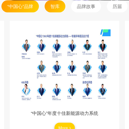
“中国心”品牌
智库
品牌故事
历届
E 2026圆满收官
“中国心”年度十佳新能源动力系统
代分布式雷达系统亮相深圳
More