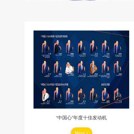
以数智赋能 与智造同行｜威图AHT
“中国心”年度十佳发动机
承泰科技携手英飞凌达成生态合作，新一
More