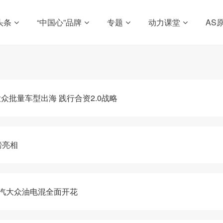
头条
“中国心”品牌
专题
动力课堂
AS
众批量车型出海 践行合资2.0战略
磅亮相
上汽大众油电混全面开花