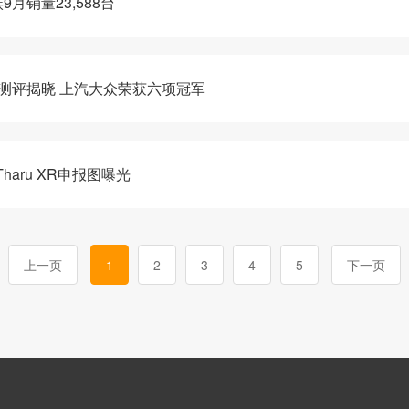
销量23,588台
SI测评揭晓 上汽大众荣获六项冠军
aru XR申报图曝光
上一页
1
2
3
4
5
下一页