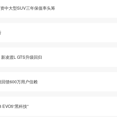
合资中大型SUV三年保值率头筹
析
凌渡L GTS升级回归
级回馈600万用户信赖
EVO5“黑科技”