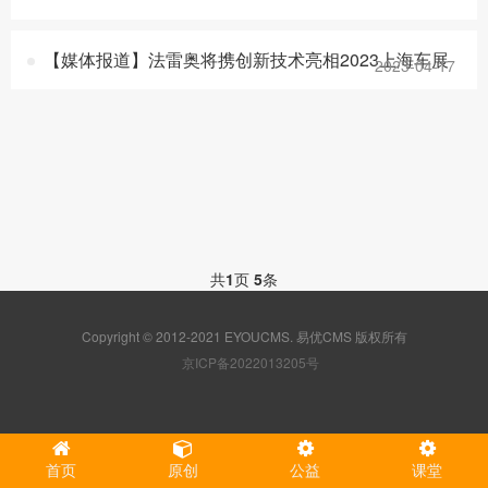
【媒体报道】法雷奥将携创新技术亮相2023上海车展
2023-04-17
共
1
页
5
条
Copyright © 2012-2021 EYOUCMS. 易优CMS 版权所有
京ICP备2022013205号
首页
原创
公益
课堂