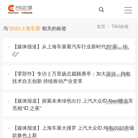
首页
TAG标签
与
“2023上海车展”
相关的标签
【媒体报道】从上海车展看汽车行业新时代的"新、信、
2023-04-26
心"
【零部件】专访 || 万里扬总裁顾勇亭：加大混动、纯电
2023-04-25
技术自主创新 持续推动产业变革
【媒体报道】探索未来绿色出行 上汽大众ID.Next概念车
2023-04-20
亮相“ID.之夜”
【媒体报道】上海车展大搜罗 上汽大众ID.纯电2023升级
2023-04-20
款焕色上新