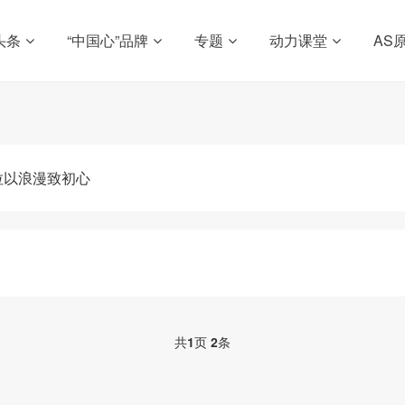
头条
“中国心”品牌
专题
动力课堂
AS
拉以浪漫致初心
共
1
页
2
条