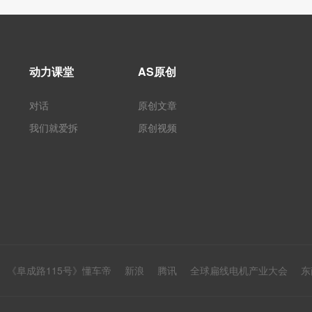
动力课堂
AS原创
对话
原创文章
我们就爱拆
原创视频
《阜成路115号》懂车帝
新浪
腾讯
全球扁线电机产业大会
东