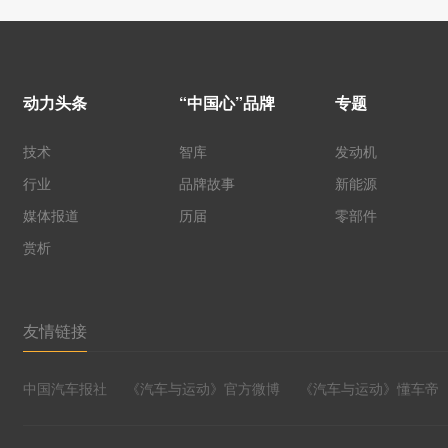
动力头条
“中国心”品牌
专题
技术
智库
发动机
行业
品牌故事
新能源
媒体报道
历届
零部件
赏析
友情链接
中国汽车报社
《汽车与运动》官方微博
《汽车与运动》懂车帝