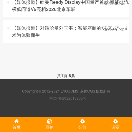
【媒体报道】哈曼Ready Display中国量产首发 赋能北汽
2026-04-24
极狐问道V9亮相2026北京车展
【媒体报道】对话哈曼刘玉湛：智能座舱的“未来式“，技
2025-03-20
术为体验而生
共
1
页
6
条
Copyright © 2012-2021 EYOUCMS. 易优CMS 版权所有
京ICP备2022013205号
首页
原创
公益
课堂