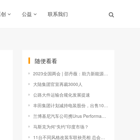
原创
公益
联系我们
随便看看
2023全国两会 | 邵丹薇：助力新能源汽车产业高质量发展，自主企业要在全球化中扮演好“中国角色”
大陆集团官宣再裁3000人
公路大件运输合规化发展提速
丰田集团计划减持电装股份，出售10%持股
兰博基尼汽车公司携Urus Performante的亚太区首秀
马斯克为何“失约”印度市场？
11台不同风格改装车联袂亮相 总会有一款你中意的哈弗猛龙