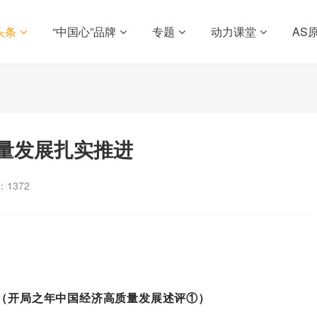
头条
“中国心”品牌
专题
动力课堂
AS
量发展扎实推进
：
1372
（开局之年中国经济高质量发展述评①）