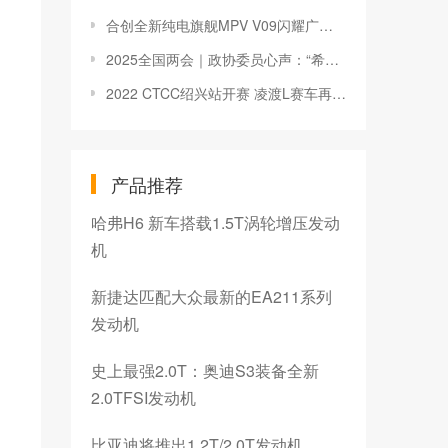
合创全新纯电旗舰MPV V09闪耀广州车展
2025全国两会｜政协委员心声：“希望中国汽车业早日实现汽车强国梦”
2022 CTCC绍兴站开赛 凌渡L赛车再取佳绩 积分榜持续领跑
产品推荐
哈弗H6 新车搭载1.5T涡轮增压发动
机
新捷达匹配大众最新的EA211系列
发动机
史上最强2.0T：奥迪S3装备全新
2.0TFSI发动机
比亚迪将推出1.2T/2.0T发动机