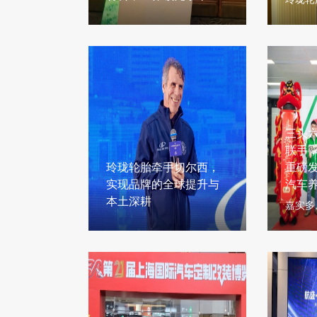
三头
联手，
玲珑轮胎牵手切尔西，
重磅
实现品牌的全球提升与
汽车
本土深耕
嘉实多