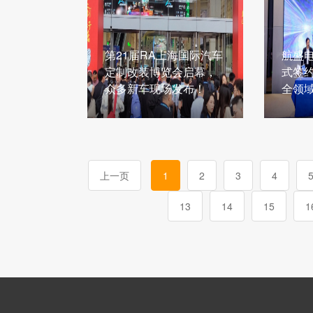
第21届RA上海国际汽车
航盛
定制改装博览会启幕，
式签
众多新车现场发布！
全领
上一页
1
2
3
4
13
14
15
1