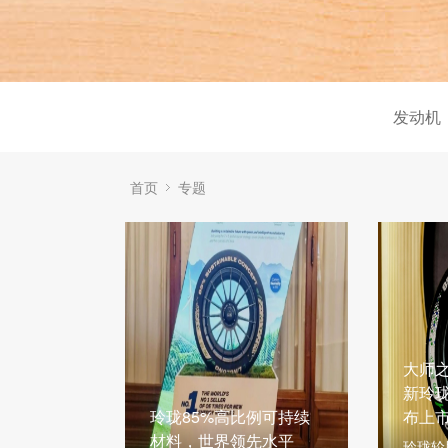
发动机
首页
专题
大师
新玲
玲珑85%高比例可持续
布上
材料，世界领先水平
玲珑轮