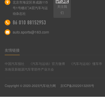
北京市海淀区阜成路115
关注我
号1号楼2门4层汽车与运
们
动杂志社
86 010 88152953
auto.sports@163.com
友情链接
中国汽车报社
《汽车与运动》官方微博
《汽车与运动》懂车帝
东南亚新能源汽车零部件产业大会
Copyright © 2020-2023汽车动力网
京ICP备2022013205号