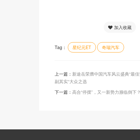
加入收藏
Tag：
星纪元ET
奇瑞汽车
上一篇：
新途岳荣膺中国汽车风云盛典“最佳安
副其实“大众之选
下一篇：
高合“停摆”，又一新势力濒临倒下