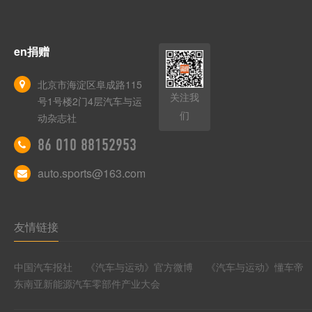
en捐赠
北京市海淀区阜成路115
关注我
号1号楼2门4层汽车与运
们
动杂志社
86 010 88152953
auto.sports@163.com
友情链接
中国汽车报社
《汽车与运动》官方微博
《汽车与运动》懂车帝
东南亚新能源汽车零部件产业大会