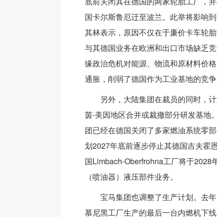
底前关闭其在德国的两家轮胎工厂，并
国卡尔斯鲁厄迁至波兰。此举将影响到1
其林表示，原因不仅在于廉价卡车轮胎
与其德国业务在欧洲和出口市场缺乏竞
缘政治危机对能源、物流和原材料价格
通胀，削弱了德国作为工业基地的竞争
另外，大陆集团在裁员的同时，计
茵-美因地区合并或裁撤部分研发基地
团已经在德国关闭了多家燃油系统零部
划2027年底前逐步停止其德国吉夫霍
国Limbach-Oberfrohna工厂将于2
（喷油器）液压部件业务。
宝马集团也调整了生产计划。去年
慕尼黑工厂生产的最后一台内燃机下线