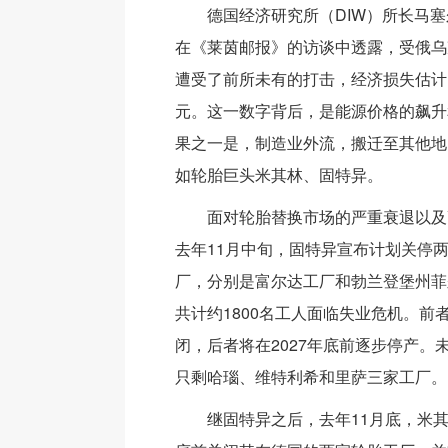
德国经济研究所（DIW）所长马塞
在《莱茵邮报》的访谈中透露，受俄乌
遭受了前所未有的打击，经济损失估计已
元。这一数字背后，是能源价格的飙升
果之一是，制造业外流，搬迁至其他地
如轮胎巨头米其林、固特异。
面对轮胎替换市场的严重衰退以及
去年11月中旬，固特异宣布计划关停
厂，分别是富尔达工厂和勃兰登堡州菲
共计约1800名工人面临失业危机。前者
闭，后者将在2027年底前逐步停产。
只剩哈瑙、维特利希和里萨三家工厂。
继固特异之后，去年11月底，米其