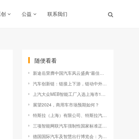
原创
公益
联系我们
随便看看
新途岳荣膺中国汽车风云盛典“最佳安全车” 名副其实“大众之选”
汽车创新链：链接上下游，链动中外“朋友圈”
上汽大众MEB智能工厂入选上海市100家智能工厂
展望2024，商用车市场预期如何？
特斯拉（上海）有限公司、特斯拉汽车（北京）有限公司召回部分进口及国产电动汽车
三项智能网联汽车强制性国家标准正式发布；小米汽车重组架构聚焦端到端；高通向英特尔提出收购要约 | 9月智驾热搜
德国国际汽车及智慧出行博览会：为低碳未来育新机添动力