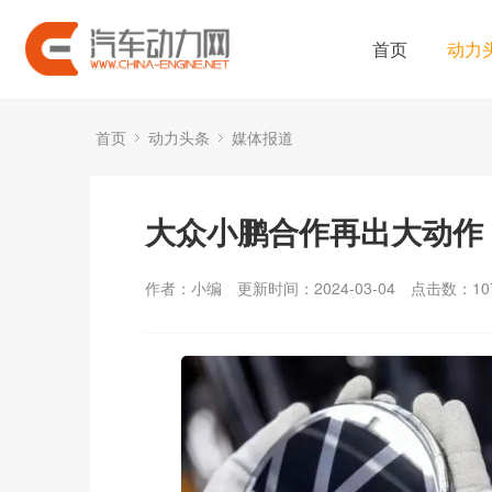
首页
动力
首页
动力头条
媒体报道
大众小鹏合作再出大动作
作者：小编
更新时间：2024-03-04
点击数：
10