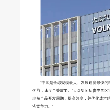
“中国是全球规模最大、发展速度最快的
优势，速度至关重要。”大众集团负责中国区
缩短产品开发周期，提高效率，并优化成本
济竞争力。”