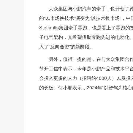
大众集团与小鹏汽车的牵手，也开创了
的“以市场换技术”演变为“以技术换市场”
Stellantis集团牵手零跑，也是看上了零
子电气架构，其希望借助零跑先进的电动化
入了“反向合资”的新阶段。
另外，值得一提的是，在与大众集团合作
节开工信中表示，今年是小鹏产品和技术平台积
会投入更多的人力（招聘约4000人）以及
的长板。何小鹏表示，2024年“以智驾为核心