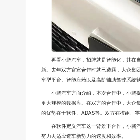
再看小鹏汽车，招牌就是智能化，其在
新。去年双方官宣合作时就已透露，大众集团
车型平台、智能座舱以及高阶辅助驾驶系统
小鹏汽车方面介绍，本次合作中，小鹏
更大规模的数据库。在双方的合作中，大众
的优势在于软件、ADAS等。双方在模组、
在软件定义汽车这一背景下合作，小鹏
努力去适应造车新势力的速度和效率。