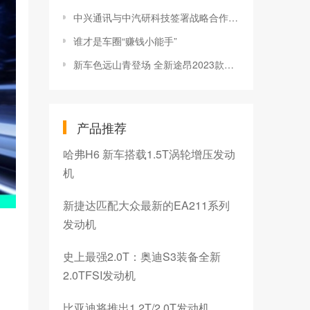
中兴通讯与中汽研科技签署战略合作协议，共推智能网联汽车高质量发展
谁才是车圈“赚钱小能手”
新车色远山青登场 全新途昂2023款焕新上市
产品推荐
哈弗H6 新车搭载1.5T涡轮增压发动
机
新捷达匹配大众最新的EA211系列
发动机
史上最强2.0T：奥迪S3装备全新
2.0TFSI发动机
比亚迪将推出1.2T/2.0T发动机