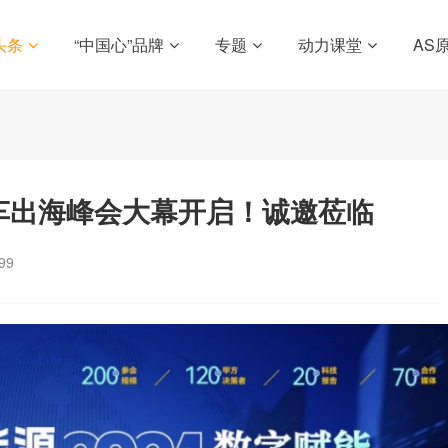
头条
“中国心”品牌
专题
动力课堂
AS
源汽车出海峰会大幕开启！诚邀莅临
99