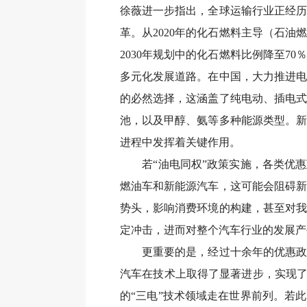
徐薇进一步指出，全球运输行业正经历
革。从2020年的化石燃料主导（石油
2030年规划中的化石燃料比例降至7
多元化发展道路。在中国，大力推进电
的必然选择，这涵盖了纯电动、插电式
池，以及甲醇、氨等多种能源类型。新
进程中发挥着关键作用。
若“油电同权”政策实施，各类优惠
燃油车和新能源汽车，这可能会阻碍新
势头，影响消费环境的构建，甚至对我
定冲击，进而对整个汽车行业的发展产
更重要的是，经过十余年的优惠政
汽车在技术上取得了显著进步，实现了
的“三电”技术领域走在世界前列。若