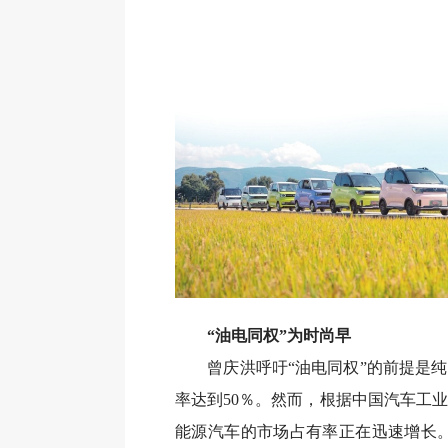
“油电同权”为时尚早
曾庆洪呼吁“油电同权”的前提是纯
率达到50％。然而，根据中国汽车工
能源汽车的市场占有率正在迅速增长。