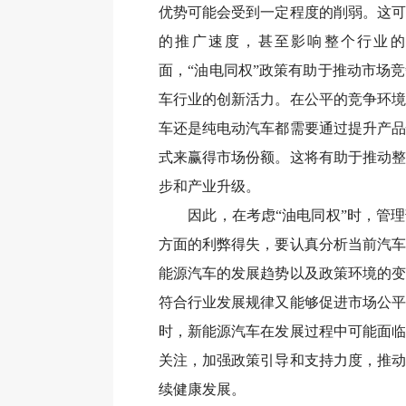
优势可能会受到一定程度的削弱。这可
的推广速度，甚至影响整个行业的
面，“油电同权”政策有助于推动市场
车行业的创新活力。在公平的竞争环境
车还是纯电动汽车都需要通过提升产品
式来赢得市场份额。这将有助于推动整
步和产业升级。
因此，在考虑“油电同权”时，管理
方面的利弊得失，要认真分析当前汽车
能源汽车的发展趋势以及政策环境的变
符合行业发展规律又能够促进市场公平
时，新能源汽车在发展过程中可能面临
关注，加强政策引导和支持力度，推动
续健康发展。