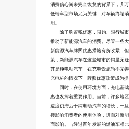
消费信心尚未完全恢复的背景下，几万
低端车型市场尤为关键，对车辆终端消
用。
除了购置税优惠，限购、限行城市
推动了新能源汽车的消费。尽管一些大
新能源汽车牌照优惠措施有所收紧，但
策，新能源汽车在这些城市的销量无疑
其是纯电动汽车，在充电设施尚不完善
充电桩的情况下，牌照优惠政策成为提
同时，在使用环境方面，充电基础
惠也发挥着重要作用。当前，许多地区
速度仍滞后于纯电动汽车的增长，一旦
接影响消费者的使用体验，进而对新能
面影响。与经过百年发展的燃油车相比