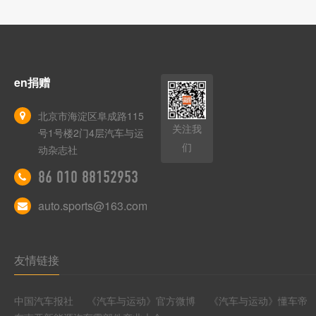
en捐赠
北京市海淀区阜成路115
关注我
号1号楼2门4层汽车与运
们
动杂志社
86 010 88152953
auto.sports@163.com
友情链接
中国汽车报社
《汽车与运动》官方微博
《汽车与运动》懂车帝