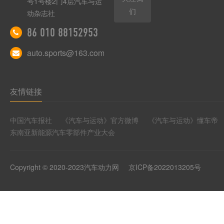
号1号楼2门4层汽车与运
们
动杂志社
86 010 88152953
auto.sports@163.com
友情链接
中国汽车报社
《汽车与运动》官方微博
《汽车与运动》懂车帝
东南亚新能源汽车零部件产业大会
Copyright © 2020-2023汽车动力网
京ICP备2022013205号