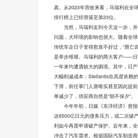
真。从2023年营收来看，马瑞利在全
排行榜上已经滑落至第23位。
当然，马瑞利走到今天这一步，并
问题，大环境的影响也很大。随着全球
传统车企日子变得愈发不好过，“唇亡
是举步维艰。马瑞利的两大客户——日产和St
一年来均遭遇较大的困境。其中，日产
大幅削减成本；Stellantis在高度依
下滑，前任掌门人唐唯实甚至因此提前
单减少了，供应商自然是“朝不保夕”。
今年年初，日媒《东洋经济》曾报
达6500亿日元的债务压力，或二次破
利如今再度申请破产保护。近年来，全
冲击了汽车需求。根据国际汽车制造商协