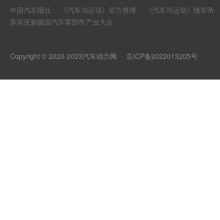
中国汽车报社
《汽车与运动》官方微博
《汽车与运动》懂车帝
东南亚新能源汽车零部件产业大会
Copyright © 2020-2023汽车动力网
京ICP备2022013205号