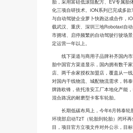
胎，采用富硅低滚阻配方、EV专属胎
化三项自研技术。iON系列已完成多
与自动驾驶企业萝卜快跑达成合作，iON
载武汉、重庆、深圳三地Robotaxi
市拥堵、启停频繁的自动驾驶行驶场景
定运营一年以上。
线下渠道与商用子品牌补齐国内市
胎中国官方渠道显示，国内拥有数千家
店、两千余家授权加盟店，覆盖从一线
对国内干线物流、城配物流需求，韩泰
牌路欧锋，依托淮安工厂本地化产能，
混合路况的耐磨型卡客车轮胎。
长期低碳布局上，今年6月韩泰轮
环境部启动T2T（轮胎到轮胎）闭环
目，项目官方立项文件对外公示，目标