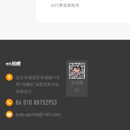
出行赛道新格局
en捐赠
北京市海淀区阜成路115
关注我
号1号楼2门4层汽车与运
们
动杂志社
86 010 88152953
auto.sports@163.com