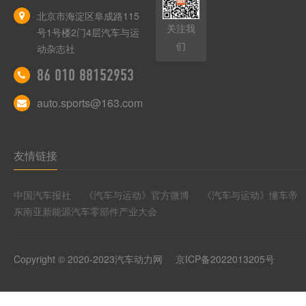
北京市海淀区阜成路115
关注我
号1号楼2门4层汽车与运
们
动杂志社
86 010 88152953
auto.sports@163.com
友情链接
中国汽车报社
《汽车与运动》官方微博
《汽车与运动》懂车帝
东南亚新能源汽车零部件产业大会
Copyright © 2020-2023汽车动力网
京ICP备2022013205号