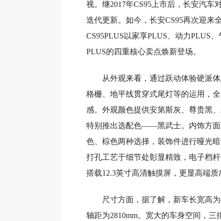
视。继2017年CS95上市后，长安汽车
迭代更新。如今，长安CS95再次迎来
CS95PLUS以家享PLUS、动力PLUS
PLUS的四重核心卖点焕新登场。
从外观来看，通过跃动体验硬派体
格栅、地平线贯穿式尾灯等的运用，全
感。外观颜色提供安第斯灰、尊贵黑、
特别推出选配色——黑武士。内饰方面
色、棕色两种选择，装饰件进行哑光暗
打孔工艺于细节处彰显精致，电子档杆
搭载12.3英寸高清触摸屏，更显高端质
尺寸方面，据了解，新车长宽高为4949/
轴距为2810mm。宽大的车身空间，三