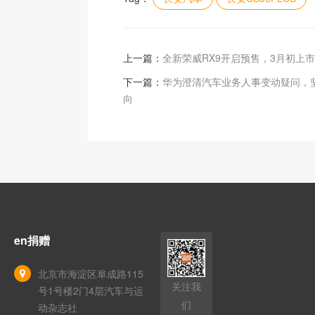
上一篇：
全新荣威RX9开启预售，3月初上市
下一篇：
华为澄清汽车业务人事变动疑问，
向
en捐赠
北京市海淀区阜成路115
关注我
号1号楼2门4层汽车与运
们
动杂志社