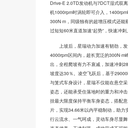
Drive-E 2.0TD发动机与7DCT湿
机1000rpm时涡轮即可介入，1400r
300N·m，同级独有的超增压模式还能额
过短短60米直道加速“起势”，快速冲刺
上坡后，星瑞动力加速有韧劲，发动
4000rpm区间内，超长宽泛的300N
出，全程爬坡有力不衰减，加速冲刺2
坡度达30％。凌空飞跃后，基于29000N
与笼式车身设计，星瑞不仅能在悬空采
姿态，还能承受住落地时的重力和冲击
挂最大限度保持平衡车身姿态，搭配意大
片，实现34.66米以内平稳制动，助
行云流水、一气呵成，灵动车身尽显舞