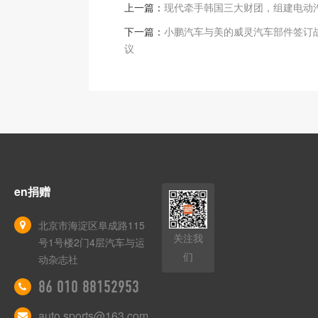
上一篇：
现代牵手韩国三大财团，组建电动
下一篇：
小鹏汽车与美的威灵汽车部件签订
议
en捐赠
北京市海淀区阜成路115
关注我
号1号楼2门4层汽车与运
们
动杂志社
86 010 88152953
auto.sports@163.com