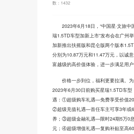
数：
1432
2023年6月18日，“中国星·文
瑞1.5TD车型加新上市”发布会在广
加新推出扶摇版和昆仑版两个版本1.5
分别为10.87万元和11.47万元，以
富越级的高价值体验，进一步满足用户
价格一步到位，福利更要拉满。为
2023年6月30日前购买星瑞1.5TD
遇：①超级购车礼遇—免费享受价值20
②超级充值礼遇—首任车主可享3年或
养；③超级金融礼遇—限时24期5万0息
元；④超级增值礼遇—复购补贴至高60