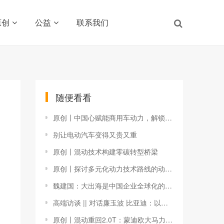
原创
公益
联系我们
随便看看
原创丨中国心赋能商用车动力，解锁产业新未来（九）
别让电动汽车变得又贵又重
原创丨混动技术构建零碳转型桥梁
原创丨探讨多元化动力技术路线的动力系统能效新标准——“中国心”节能动力系统研讨会在天津召开
魏建国：大出海是中国企业全球化的新航标
高端访谈 || 对话廉玉波 比亚迪：以前瞻性技术创新破解“卡脖子”难题
原创丨混动重回2.0T：蒙迪欧大马力混动技术解读