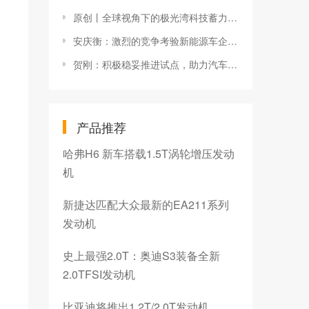
原创丨全球视角下的极光湾科技蓄力向新
安庆衡：激烈的竞争考验新能源车企综合竞争力
贺刚：积极稳妥推进试点，助力汽车自动驾驶商业化应用
产品推荐
哈弗H6 新车搭载1.5T涡轮增压发动
机
新捷达匹配大众最新的EA211系列
发动机
史上最强2.0T：奥迪S3装备全新
2.0TFSI发动机
比亚迪将推出1.2T/2.0T发动机