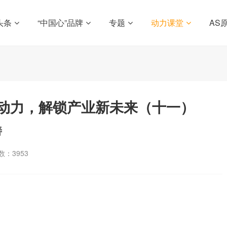
头条
“中国心”品牌
专题
动力课堂
AS
动力，解锁产业新未来（十一）
善
数：
3953