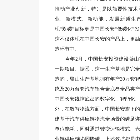
推动产业创新，特别是以颠覆性技术
业、新模式、新动能，发展新质生
现“双碳”目标更是中国长安“低碳化”
这不仅体现在中国长安的产品上，更融
造环节中。
今年2月，中国长安投资建设璧山
一期项目。据悉，这一生产基地是完全
造的，璧山生产基地拥有年产30万套
统及20万台套汽车铝合金底盘全品类
中国长安线控底盘的数字化、智能化、
外，在数智物流方面，中国长安旗下的
建基于汽车供应链物流全场景的碳足迹
单位能耗，同时通过转变运输模式、仓
业链供应链协同降碳。上述这些都是中