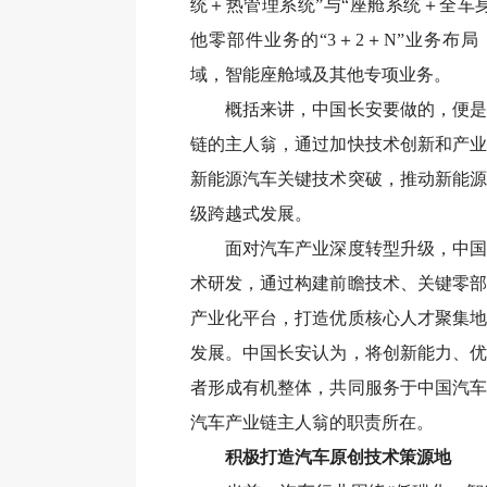
统＋热管理系统”与“座舱系统＋全车
他零部件业务的“3＋2＋N”业务布
域，智能座舱域及其他专项业务。
概括来讲，中国长安要做的，便是
链的主人翁，通过加快技术创新和产业
新能源汽车关键技术突破，推动新能源
级跨越式发展。
面对汽车产业深度转型升级，中国
术研发，通过构建前瞻技术、关键零部
产业化平台，打造优质核心人才聚集地
发展。中国长安认为，将创新能力、优
者形成有机整体，共同服务于中国汽车
汽车产业链主人翁的职责所在。
积极打造汽车原创技术策源地