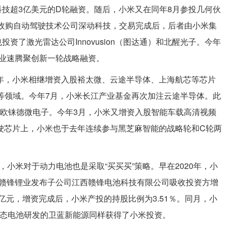
技超3亿美元的D轮融资。随后，小米又在同年8月参投几何伙
万美元收购自动驾驶技术公司深动科技，交易完成后，后者由小米集
资了激光雷达公司Innovusion（图达通）和北醒光子。今年
业速腾聚创新一轮战略融资。
1年，小米相继增资入股裕太微、云途半导体、上海航芯等芯片
等领域。今年7月，小米长江产业基金再次加注云途半导体。此
商欧铼德微电子。今年3月，小米又增资入股智能车载高清视频
驾驶芯片上，小米也于去年连续参与黑芝麻智能的战略轮和C轮两
，小米对于动力电池也是采取“买买买”策略。早在2020年，小
，赣锋锂业发布子公司江西赣锋电池科技有限公司吸收投资方增
5亿元，增资完成后，小米产投的持股比例为3.51％。同月，小
固态电池研发的卫蓝新能源同样获得了小米投资。