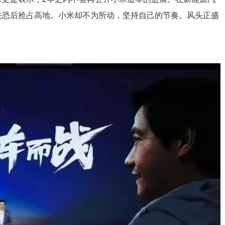
先恐后抢占高地。小米却不为所动，坚持自己的节奏。风头正盛