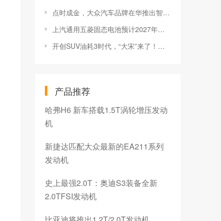
点时成金，大众汽车品牌在华推出智能纯电新品类ID. UX
上汽通用五菱固态电池预计2027年上车
开创SUV油耗3时代，“大宋”来了！宋L DM-i震撼上市13.58万元起
产品推荐
哈弗H6 新车搭载1.5T涡轮增压发动
机
新捷达匹配大众最新的EA211系列
发动机
史上最强2.0T：奥迪S3装备全新
2.0TFSI发动机
比亚迪将推出1.2T/2.0T发动机