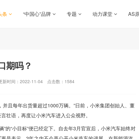
头条
“中国心”品牌
专题
动力课堂
AS
口期吗？
更新时间：2022-11-04
点击数：
1584
，并且每年出货量超过1000万辆。”日前，小米集团创始人、董
豪言壮语，再度让小米汽车进入公众视野。
万辆”的“小目标”便已经定下。自去年3月官宣后，小米汽车始终对
军更是表示，2年之内不会再公开小米造车的进展。在新能源汽