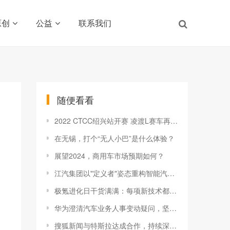
原创
公益
联系我们
随便看看
2022 CTCC绍兴站开赛 凌渡L赛车再取佳绩 积分榜持续领跑
在无锡，打个“无人小巴”是什么体验？
展望2024，商用车市场预期如何？
江汽集团以"定义者"姿态重构智能汽车坐标系​——2025上海车展展现中国智造新范式
极氪进化日干货满满：每项新技术都有具体交付时间
华为澄清汽车业务人事变动疑问，坚定战略方向
搜狐新闻与特斯拉达成合作，持续深耕智能汽车“视听化”应用