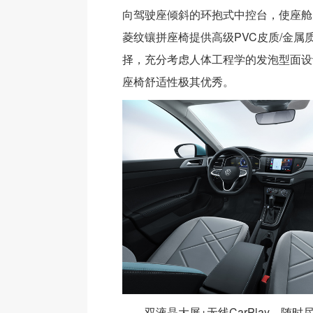
向驾驶座倾斜的环抱式中控台，使座舱
菱纹镶拼座椅提供高级PVC皮质/金属
择，充分考虑人体工程学的发泡型面设
座椅舒适性极其优秀。
双液晶大屏+无线CarPlay，随时