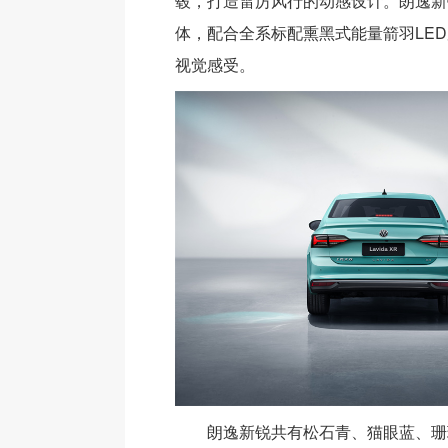
毂，打造雷厉风行的动感设计。朗逸新
体，配合全系标配熏黑式能量箭羽LE
视觉感受。
朗逸新锐共有松石青、猫眼蓝、珊