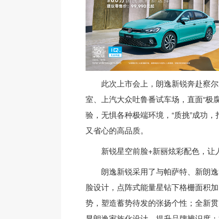
此次上市会上，朗逸新锐奔赴察尔
室、上汽大众吐鲁番试车场，直面“极腐”
验，无惧各种极端环境，“质挑”成功
又省心的高品质。
新锐星空前脸+新丽炫彩配色，让人
朗逸新锐采用了与帕萨特、新朗逸
脸设计，点阵式能量星钻下格栅面积加
势，塑造蓄势待发的张扬个性；全新贯
显朗逸家族化设计，提升品牌辨识度；