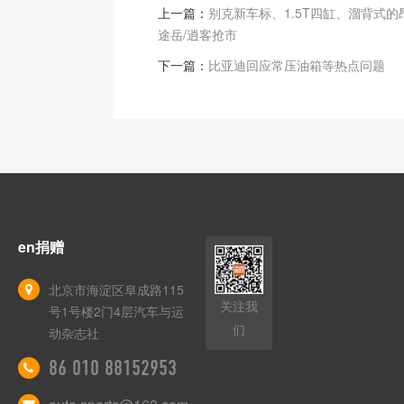
上一篇：
别克新车标、1.5T四缸、溜背式的
途岳/逍客抢市
下一篇：
比亚迪回应常压油箱等热点问题
en捐赠
北京市海淀区阜成路115
关注我
号1号楼2门4层汽车与运
们
动杂志社
86 010 88152953