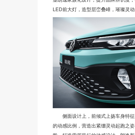
LED前大灯，造型层峦叠嶂，璀璨灵
侧面设计上，前倾式上扬车身特征
的动感比例，营造出紧绷灵动起跑之姿