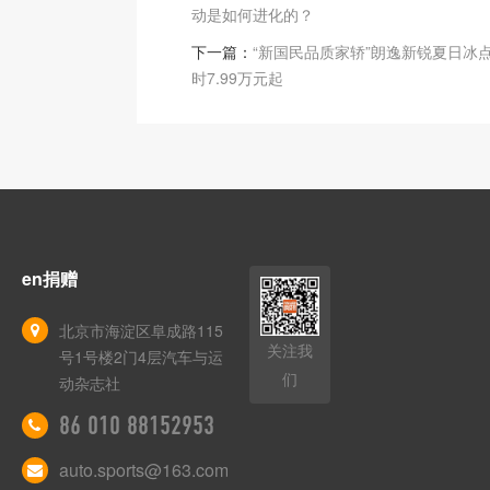
动是如何进化的？
下一篇：
“新国民品质家轿”朗逸新锐夏日冰
时7.99万元起
en捐赠
北京市海淀区阜成路115
关注我
号1号楼2门4层汽车与运
们
动杂志社
86 010 88152953
auto.sports@163.com