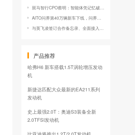
斑马智行CPO蔡明：智能体凭记忆破局 AI重构人车关系
AITO问界第40万辆新车下线，问界M9第7万辆车交付
与英飞凌签订合作备忘录、全面接入DeepSeek！嘉定这家企业持续推进汽车智能化进程
产品推荐
哈弗H6 新车搭载1.5T涡轮增压发动
机
新捷达匹配大众最新的EA211系列
发动机
史上最强2.0T：奥迪S3装备全新
2.0TFSI发动机
比亚迪将推出1.2T/2.0T发动机