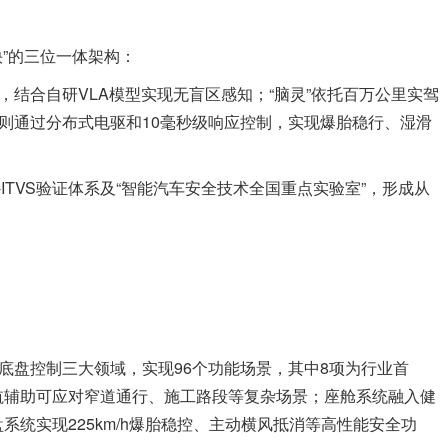
快”的三位一体架构：
，结合自研VLA模型实现无盲区感知；“脑灵”依托百万公里实驾
”则通过分布式电驱和10毫秒级响应控制，实现爆胎稳行、湿滑
ITVS验证体系及“智能汽车安全技术全国重点实验室”，形成从
、底盘控制三大领域，实现96个功能场景，其中8项为行业首
航辅助可应对窄道通行、施工路段等复杂场景；座舱系统融入健
统实现225km/h爆胎稳控、主动横风抵消等高性能安全功