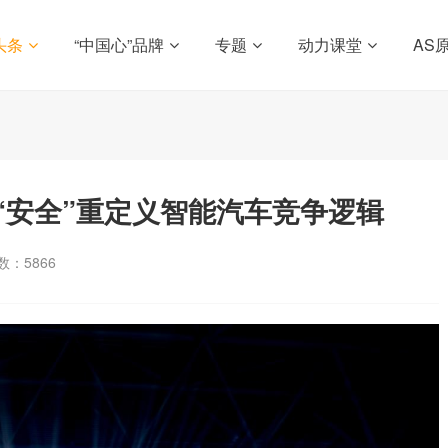
头条
“中国心”品牌
专题
动力课堂
AS
“安全”重定义智能汽车竞争逻辑
数：
5866