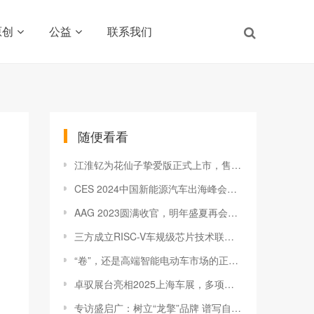
原创
公益
联系我们
随便看看
江淮钇为花仙子挚爱版正式上市，售价5.99万-6.59万元
CES 2024中国新能源汽车出海峰会大幕开启！诚邀莅临
AAG 2023圆满收官，明年盛夏再会羊城
三方成立RISC-V车规级芯片技术联合实验室，发力自主可控新赛道
“卷”，还是高端智能电动车市场的正确打法吗？
卓驭展台亮相2025上海车展，多项创新技术成果加速落地
专访盛启广：树立“龙擎”品牌 谱写自主动力发展新篇章