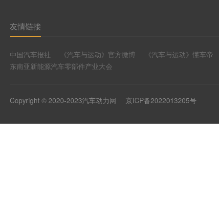
友情链接
中国汽车报社
《汽车与运动》官方微博
《汽车与运动》懂车帝
东南亚新能源汽车零部件产业大会
Copyright © 2020-2023汽车动力网
京ICP备2022013205号